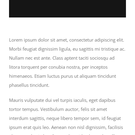
Lorem ipsum dolor sit amet, consectetur adipiscing elit.
Morbi feugiat dignissim ligula, eu sagittis mi tristique ac.
Nullam nec est ante. Class aptent taciti sociosqu ad
litora torquent per conubia nostra, per inceptos
himenaeos. Etiam luctus purus ut aliquam tincidunt
phasellus tincidunt.
Mauris vulputate dui vel turpis iaculis, eget dapibus
tortor tempus. Vestibulum auctor, felis sit amet
interdum sagittis, neque libero tempor sem, id feugiat
ipsum erat quis leo. Aenean non nisl dignissim, facilisis