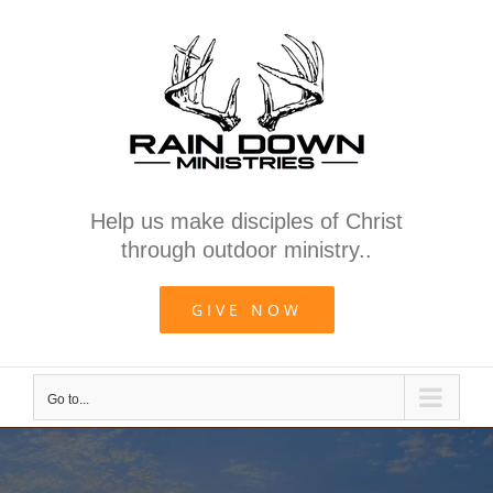
Skip
to
content
Help us make disciples of Christ
through outdoor ministry..
GIVE NOW
Go to...